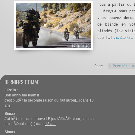
nous à partir du 
Dice/EA nous prop
vous pouvez décou
de blindé en vo
blindés (lav visi
lire la su
que […]
Page :
« Première p
DERNIERS COMM'
JiPeTo
:
Bon anniv ma team !!
c'est plutÃ´t la seconde raison qui fait qu'on[...] dans
13
ans
Simax
:
J'ai hÃ¢te qu'on retrouve LE jeu fÃ©dÃ©rateur, comme
aux dÃ©buts de[...] dans
13 ans
Simax
: