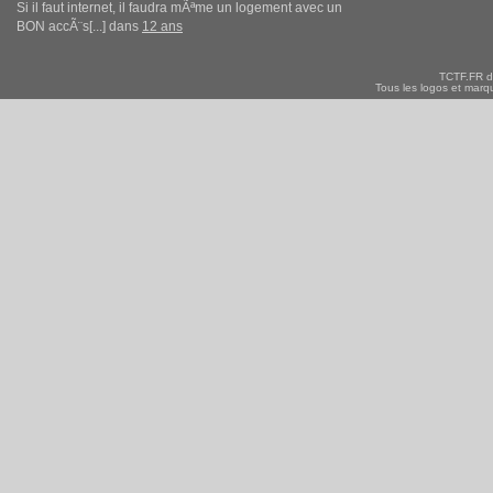
Si il faut internet, il faudra mÃªme un logement avec un
BON accÃ¨s[...] dans
12 ans
TCTF.FR d
Tous les logos et marqu