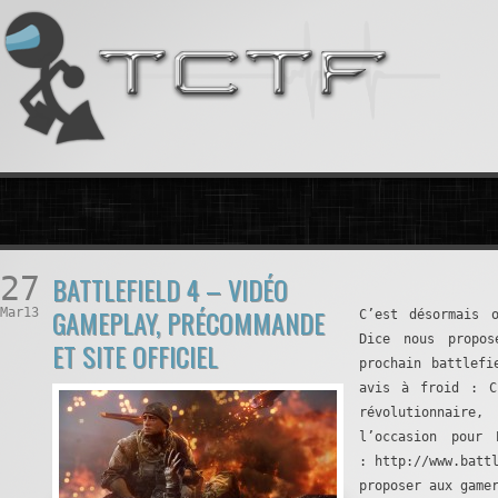
27
BATTLEFIELD 4 – VIDÉO
GAMEPLAY, PRÉCOMMANDE
Mar13
C’est désormais 
Dice nous propo
ET SITE OFFICIEL
prochain battle
avis à froid : C
révolutionnaire
l’occasion pour
: http://www.batt
proposer aux game