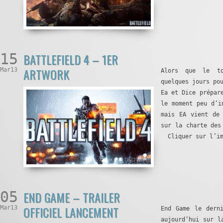
15
BATTLEFIELD 4 – 1ER
ARTWORK
Mar13
Alors que le to
quelques jours po
Ea et Dice prépar
le moment peu d’i
mais EA vient de
sur la charte des
Cliquer sur l’im
05
END GAME – TRAILER
OFFICIEL LANCEMENT
Mar13
End Game le dern
aujourd’hui sur l