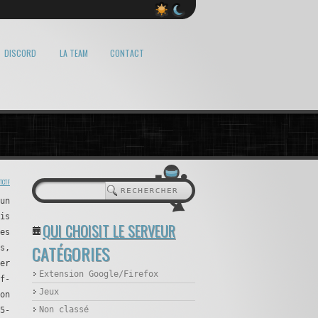
DISCORD
LA TEAM
CONTACT
TCTF
un
is
QUI CHOISIT LE SERVEUR
es
CATÉGORIES
s,
er
Extension Google/Firefox
f-
Jeux
on
Non classé
5-