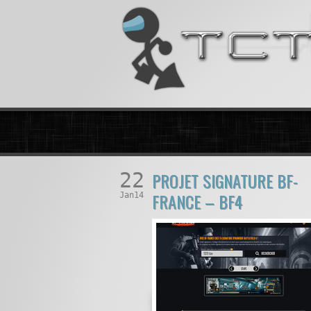
22
PROJET SIGNATURE BF-
FRANCE – BF4
Jan14