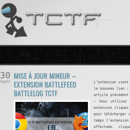
30
MISE À JOUR MINEUR –
EXTENSION BATTLEFEED
Sep12
L’extension vient
le nouveau lien :
BATTLELOG TCTF
article précéden
– Vous utilisez 
extension clique
pour télécharger 
temps l’extension
effectuée, cli