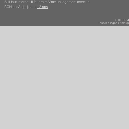
Si il faut internet, il faudra mÃªme un logement avec un
BON accÃ¨s[...] dans
12 ans
TCTF.FR d
Tous les logos et marqu