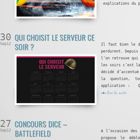
explications du p
30
QUI CHOISIT LE SERVEUR CE
SOIR ?
Sep12
Il faut bien le 
perdurent. Depuis
l’on retrouve qui
les soirs c’est l
décidé d’accentué
la question, t
application : Q
lire la suite
27
CONCOURS DICE –
BATTLEFIELD
Sep12
A l’occasion des 
propose le débl