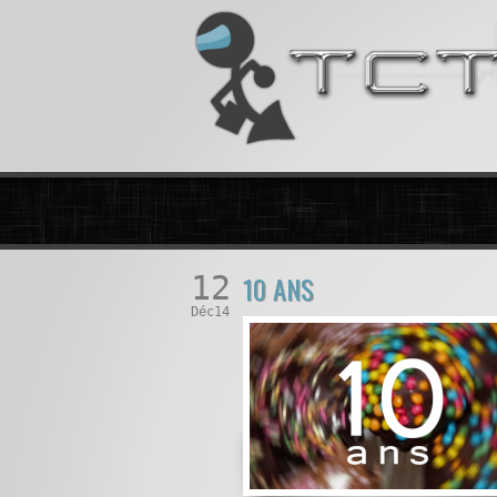
12
10 ANS
Déc14