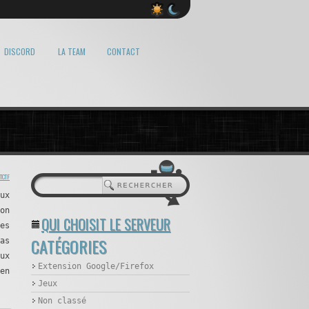
DISCORD
LA TEAM
CONTACT
TCTF
ux
on
QUI CHOISIT LE SERVEUR
es
CATÉGORIES
as
ux
Extension Google/Firefox
en
Jeux
Non classé