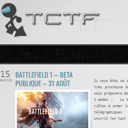
15
BATTLEFIELD 1 – BETA
PUBLIQUE – 31 AOÛT
Août16
Si vous êtes un 
très prochaine 
vous proposera d
2 modes : Le tr
cibles à armer (
télégraphique
inscrit (en tant 