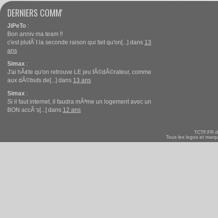
DERNIERS COMM'
JiPeTo
:
Bon anniv ma team !!
c'est plutÃ´t la seconde raison qui fait qu'on[...] dans
13
ans
Simax
:
J'ai hÃ¢te qu'on retrouve LE jeu fÃ©dÃ©rateur, comme
aux dÃ©buts de[...] dans
13 ans
Simax
:
Si il faut internet, il faudra mÃªme un logement avec un
BON accÃ¨s[...] dans
12 ans
TCTF.FR d
Tous les logos et marqu