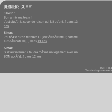
DERNIERS COMM'
JiPeTo
:
Bon anniv ma team !!
c'est plutÃ´t la seconde raison qui fait qu'on[...] dans
13
ans
Simax
:
J'ai hÃ¢te qu'on retrouve LE jeu fÃ©dÃ©rateur, comme
aux dÃ©buts de[...] dans
13 ans
Simax
:
Si il faut internet, il faudra mÃªme un logement avec un
BON accÃ¨s[...] dans
12 ans
TCTF.FR d
Tous les logos et marqu