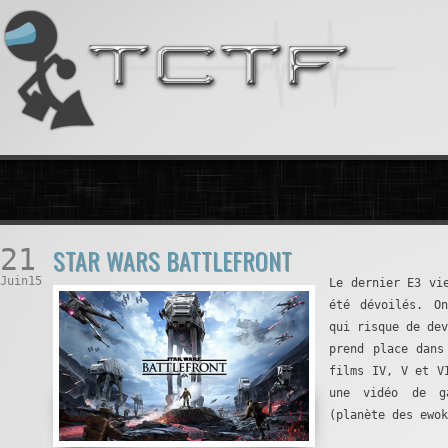
21
STAR WARS BATTLEFRONT
Juin15
Le dernier E3 vi
été dévoilés. On
qui risque de de
prend place dans
films IV, V et V
une vidéo de g
(planète des ewok