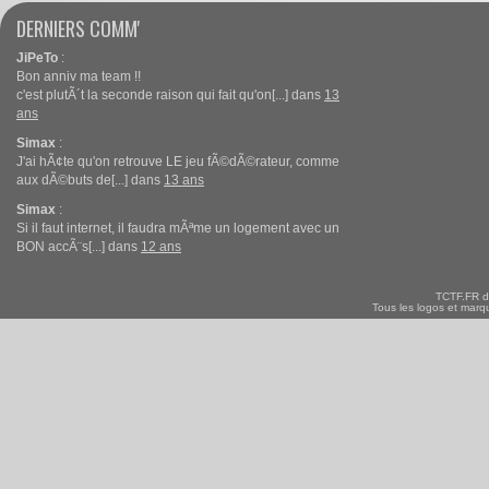
DERNIERS COMM'
JiPeTo
:
Bon anniv ma team !!
c'est plutÃ´t la seconde raison qui fait qu'on[...] dans
13
ans
Simax
:
J'ai hÃ¢te qu'on retrouve LE jeu fÃ©dÃ©rateur, comme
aux dÃ©buts de[...] dans
13 ans
Simax
:
Si il faut internet, il faudra mÃªme un logement avec un
BON accÃ¨s[...] dans
12 ans
TCTF.FR d
Tous les logos et marqu