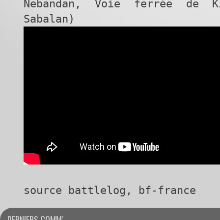
Nebandan, Voie ferrée de K
Sabalan)
source battlelog, bf-france
DERNIERS COMM'