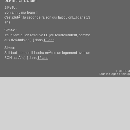
JiPeTo
:
Bon anniv ma team !!
c'est plutÃ´t la seconde raison qui fait qu'on[...] dans
13
ans
Simax
:
J'ai hÃ¢te qu'on retrouve LE jeu fÃ©dÃ©rateur, comme
aux dÃ©buts de[...] dans
13 ans
Simax
:
Si il faut internet, il faudra mÃªme un logement avec un
BON accÃ¨s[...] dans
12 ans
TCTF.FR d
Tous les logos et marqu