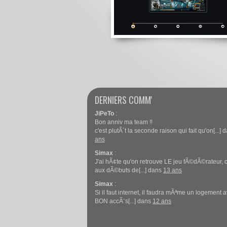
DERNIERS COMM'
JiPeTo
:
Bon anniv ma team !!
c'est plutÃ´t la seconde raison qui fait qu'on[...]
ans
Simax
:
J'ai hÃ¢te qu'on retrouve LE jeu fÃ©dÃ©rateur
aux dÃ©buts de[...] dans
13 ans
Simax
:
Si il faut internet, il faudra mÃªme un logement 
BON accÃ¨s[...] dans
12 ans