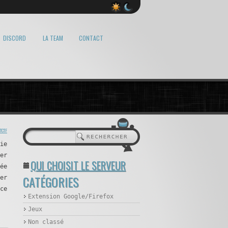
DISCORD
LA TEAM
CONTACT
TCTF
ie
er
QUI CHOISIT LE SERVEUR
ée
CATÉGORIES
er
ce
Extension Google/Firefox
t.
Jeux
Non classé