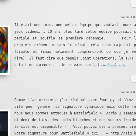
PAR ICE DANS
Il était une fois, une petite équipe qui voulait jouer a
jeux vidéos… … 10 ans plus tard cette équipe poursuit s
périple et souffle sa première décennie. Pour l
premiers présent depuis le début, cela nous rajeunit p
(Jipeto et Simax notamment comprendront ce que je ve
dire). Il faut dire que depuis Joint Opérations, la TCTF 
lire la suite
a fait du parcours. Je ne vais pas […]
PAR ICE DANS
Comme l’an dernier, j’ai réalisé avec Poullpy et Vinz 
site pour générer sa signature dynamique mais cette fo
nous nous sommes attaqués à Battlefield 4. Après 2 semain
et demi de tafs, des nuits blanches et des sueurs froide
le site est disponible ! Vous pouvez dès à présent cré
votre signature pour Battlefield 4 ici : – http://sig.b