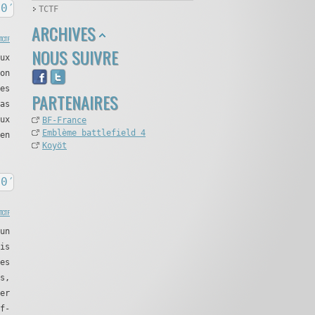
0′
TCTF
ARCHIVES
TCTF
NOUS SUIVRE
ux
on
es
PARTENAIRES
as
ux
BF-France
Emblème battlefield 4
en
Koyöt
0′
TCTF
un
is
es
s,
er
f-