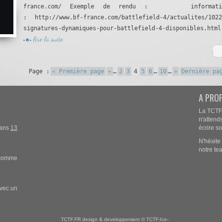
france.com/ Exemple de rendu : informati
: http://www.bf-france.com/battlefield-4/actualites/1022
signatures-dynamiques-pour-battlefield-4-disponibles.html
lire la suite
Page :
« Première page
«
…
2
3
4
5
6
…
10
…
»
Dernière pa
A PRO
La TCTF,
n'attends
 dans
13
écrire so
N'hésite
notre te
, comme
avec un
TCTF.FR design & developpement © TCTF-Ice-