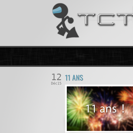
12
11 ANS
Déc15