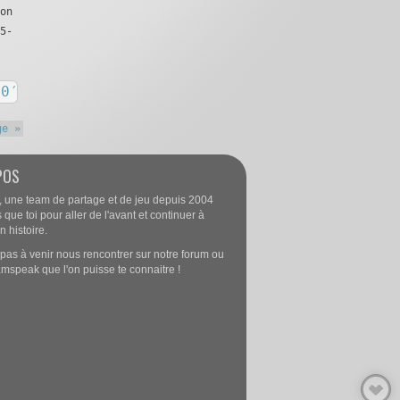
on
5-
0′
ge »
POS
 une team de partage et de jeu depuis 2004
 que toi pour aller de l'avant et continuer à
n histoire.
 pas à venir nous rencontrer sur notre forum ou
amspeak que l'on puisse te connaitre !