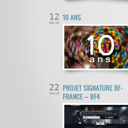
12
10 ANS
Déc14
22
PROJET SIGNATURE BF-
FRANCE – BF4
Jan14