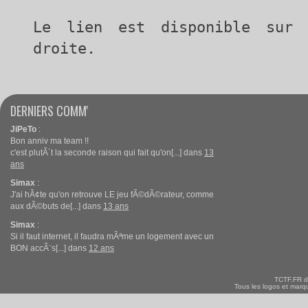
Le lien est disponible sur
droite.
DERNIERS COMM'
JiPeTo
:
Bon anniv ma team !!
c'est plutÃ´t la seconde raison qui fait qu'on[...] dans
13
ans
Simax
:
J'ai hÃ¢te qu'on retrouve LE jeu fÃ©dÃ©rateur, comme
aux dÃ©buts de[...] dans
13 ans
Simax
:
Si il faut internet, il faudra mÃªme un logement avec un
BON accÃ¨s[...] dans
12 ans
TCTF.FR d
Tous les logos et marqu