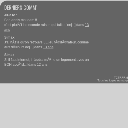
DERNIERS COMM'
JiPeTo
:
Bon anniv ma team !!
c'est plutÃ´t la seconde raison qui fait qu'on[...] dans
13
ans
Simax
:
J'ai hÃ¢te qu'on retrouve LE jeu fÃ©dÃ©rateur, comme
aux dÃ©buts de[...] dans
13 ans
Simax
:
Si il faut internet, il faudra mÃªme un logement avec un
BON accÃ¨s[...] dans
12 ans
TCTF.FR d
Tous les logos et marqu