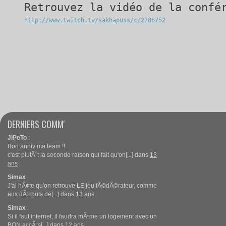
Retrouvez la vidéo de la confé
http://www.twitch.tv/sakhapuss/c/2786752
DERNIERS COMM'
JiPeTo
:
Bon anniv ma team !!
c'est plutÃ´t la seconde raison qui fait qu'on[...] dans
13
ans
Simax
:
J'ai hÃ¢te qu'on retrouve LE jeu fÃ©dÃ©rateur, comme
aux dÃ©buts de[...] dans
13 ans
Simax
:
Si il faut internet, il faudra mÃªme un logement avec un
BON accÃ¨s[...] dans
12 ans