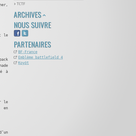
TCTF
ner,
ARCHIVES
NOUS SUIVRE
t le
PARTENAIRES
BF-France
Emblème battlefield 4
pack
Koyöt
nade
té à
r le
s en
d’un