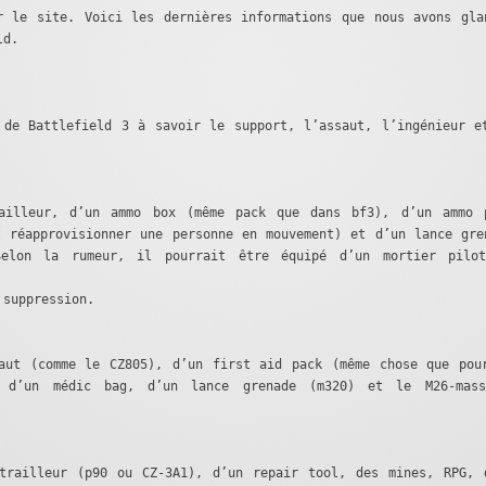
r le site. Voici les dernières informations que nous avons gla
ld.
 de Battlefield 3 à savoir le support, l’assaut, l’ingénieur e
ailleur, d’un ammo box (même pack que dans bf3), d’un ammo 
t réapprovisionner une personne en mouvement) et d’un lance gre
Selon la rumeur, il pourrait être équipé d’un mortier pilo
 suppression.
aut (comme le CZ805), d’un first aid pack (même chose que pou
, d’un médic bag, d’un lance grenade (m320) et le M26-mas
trailleur (p90 ou CZ-3A1), d’un repair tool, des mines, RPG, 