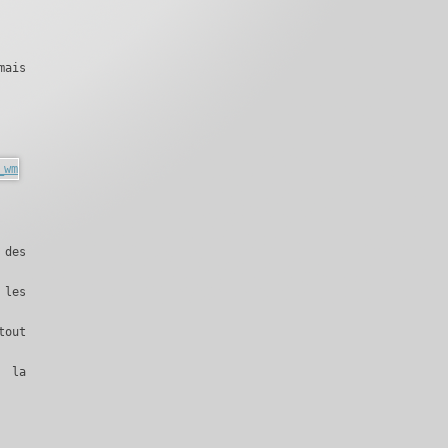
mais
 des
 les
tout
à la