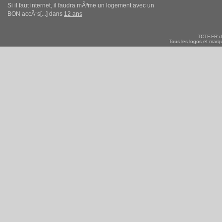
Si il faut internet, il faudra mÃªme un logement avec un
BON accÃ¨s[...] dans
12 ans
TCTF.FR d
Tous les logos et marqu