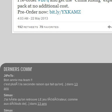
DERNIERS COMM'
JiPeTo
:
Bon anniv ma team !!
c'est plutÃ´t la seconde raison qui fait qu'on[...] dans
13
ans
Simax
:
J'ai hÃ¢te qu'on retrouve LE jeu fÃ©dÃ©rateur, comme
aux dÃ©buts de[...] dans
13 ans
Simax
: