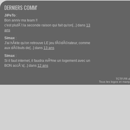
DERNIERS COMM'
JiPeTo
:
Bon anniv ma team !!
c'est plutÃ´t la seconde raison qui fait qu'on[...] dans
13
ans
Simax
:
J'ai hÃ¢te qu'on retrouve LE jeu fÃ©dÃ©rateur, comme
aux dÃ©buts de[...] dans
13 ans
Simax
:
Si il faut internet, il faudra mÃªme un logement avec un
BON accÃ¨s[...] dans
12 ans
TCTF.FR d
Tous les logos et marqu