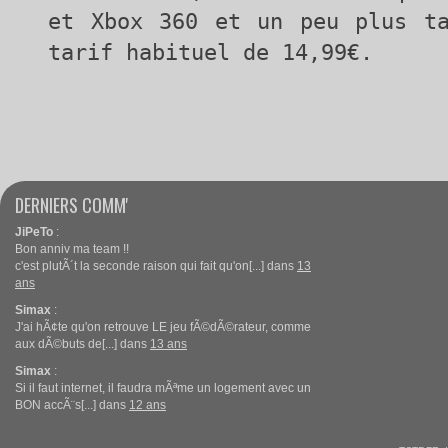
et Xbox 360 et un peu plus ta
tarif habituel de 14,99€.
DERNIERS COMM'
JiPeTo
:
Bon anniv ma team !!
c'est plutÃ´t la seconde raison qui fait qu'on[...] dans
13
ans
Simax
:
J'ai hÃ¢te qu'on retrouve LE jeu fÃ©dÃ©rateur, comme
aux dÃ©buts de[...] dans
13 ans
Simax
:
Si il faut internet, il faudra mÃªme un logement avec un
BON accÃ¨s[...] dans
12 ans