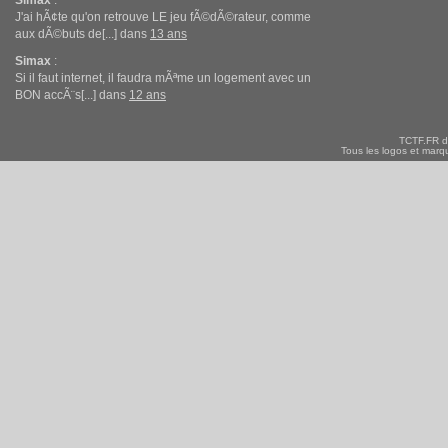
J'ai hÃ¢te qu'on retrouve LE jeu fÃ©dÃ©rateur, comme
aux dÃ©buts de[...] dans
13 ans
Simax
:
Si il faut internet, il faudra mÃªme un logement avec un
BON accÃ¨s[...] dans
12 ans
TCTF.FR d
Tous les logos et marqu