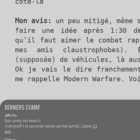
côté-là
Mon avis:
un peu mitigé, même s
faire une idée après 1:30 d
qu’il faut aimer le combat rap
mes amis claustrophobes). 
(supposée) de véhicules, là au
Ok je vais le dire franchemen
me rappelle Modern Warfare. Vo
DERNIERS COMM'
JiPeTo
:
Bon anniv ma team !!
c'est plutÃ´t la seconde raison qui fait qu'on[...] dans
13
ans
Simax
: