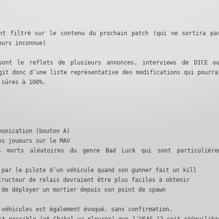
nt filtré sur le contenu du prochain patch (qui ne sortira pa
ours inconnue)
sont le reflets de plusieurs annonces, interviews de DICE o
git donc d’une liste représentative des modifications qui pourra
 sûres à 100%.
munication (bouton A)
es joueurs sur le MAV
s morts aléatoires du genre Bad Luck qui sont particulière
 par le pilote d’un véhicule quand son gunner fait un kill
tructeur de relais devraient être plus faciles à obtenir
 de déployer un mortier depuis son point de spawn
 véhicules est également évoqué, sans confirmation.
st possible (et Chakal va pleurer) que l’USAS-12 soit rééquilibr