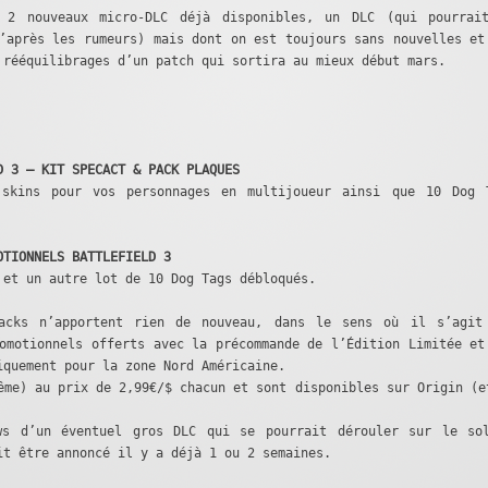
 2 nouveaux micro-DLC déjà disponibles, un DLC (qui pourrai
’après les rumeurs) mais dont on est toujours sans nouvelles et
 rééquilibrages d’un patch qui sortira au mieux début mars.
D 3 – KIT SPECACT & PACK PLAQUES
 skins pour vos personnages en multijoueur ainsi que 10 Dog 
OTIONNELS BATTLEFIELD 3
 et un autre lot de 10 Dog Tags débloqués.
acks n’apportent rien de nouveau, dans le sens où il s’agit
omotionnels offerts avec la précommande de l’Édition Limitée et
iquement pour la zone Nord Américaine.
ême) au prix de 2,99€/$ chacun et sont disponibles sur Origin (e
ws d’un éventuel gros DLC qui se pourrait dérouler sur le so
it être annoncé il y a déjà 1 ou 2 semaines.