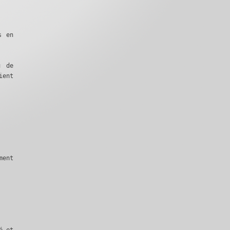
s en
u de
ient
ment
é et