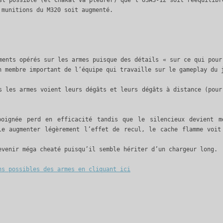
 munitions du M320 soit augmenté.
ments opérés sur les armes puisque des détails « sur ce qui pour
n membre important de l’équipe qui travaille sur le gameplay du 
s les armes voient leurs dégâts et leurs dégâts à distance (pour
poignée perd en efficacité tandis que le silencieux devient m
le augmenter légèrement l’effet de recul, le cache flamme voit
evenir méga cheaté puisqu’il semble hériter d’un chargeur long.
ns possibles des armes en cliquant ici