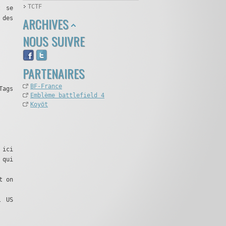
TCTF
t se
 des
ARCHIVES
NOUS SUIVRE
PARTENAIRES
BF-France
Tags
Emblème battlefield 4
Koyöt
 ici
 qui
t on
l US