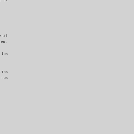
rait
jeu.
 les
oins
 ses