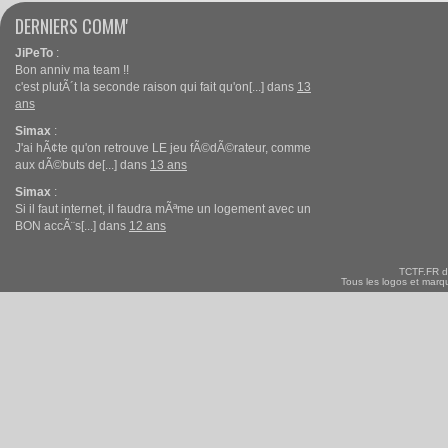
DERNIERS COMM'
JiPeTo
:
Bon anniv ma team !!
c'est plutÃ´t la seconde raison qui fait qu'on[...] dans
13
ans
Simax
:
J'ai hÃ¢te qu'on retrouve LE jeu fÃ©dÃ©rateur, comme
aux dÃ©buts de[...] dans
13 ans
Simax
:
Si il faut internet, il faudra mÃªme un logement avec un
BON accÃ¨s[...] dans
12 ans
TCTF.FR d
Tous les logos et marqu