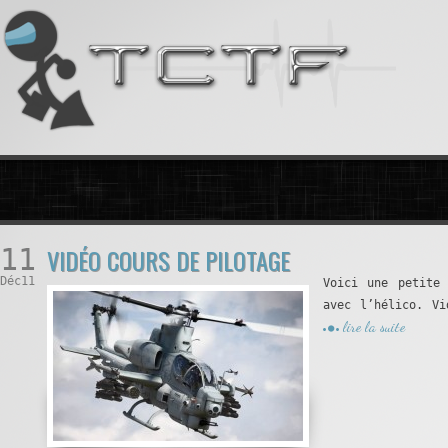
11
VIDÉO COURS DE PILOTAGE
Déc11
Voici une petite
avec l’hélico. Vi
lire la suite